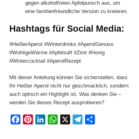
gegen alkoholfreien Apfelpunsch aus, um
eine familienfreundliche Version zu kreieren.
Hashtags für Social Media:
#HeißerAperol #Winterdrinks #AperolGenuss
#WohligeWärme #Apfelsaft #Zimt #Honig
#Wintercocktail #AperolRezept
Mit dieser Anleitung können Sie sicherstellen, dass
Ihr Heißer Aperol nicht nur geschmacklich, sondern
auch optisch ein Highlight ist. Was denken Sie –
werden Sie dieses Rezept ausprobieren?
F
Pi
Li
W
X
T
S
a
nt
n
h
el
h