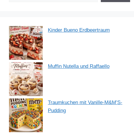
k
Kinder Bueno Erdbeertraum
Muffin Nutella und Raffaello
Traumkuchen mit Vanille-M&M’S-
Pudding