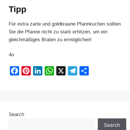
Tipp
Für extra zarte und goldbraune Pfannkuchen sollten
Sie die Pfanne nicht zu stark erhitzen, um ein
gleichmäßiges Braten zu ermöglichen!
4o
F
Pi
Li
W
X
T
S
a
nt
n
h
el
h
c
er
k
at
e
ar
e
e
e
s
gr
e
b
st
dI
A
a
Search
o
n
p
m
o
p
Search