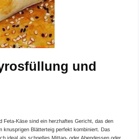
Gyrosfüllung und
d Feta-Käse sind ein herzhaftes Gericht, das den
nusprigen Blätterteig perfekt kombiniert. Das
ich ideal als schnelles Mittag- oder Abendessen oder