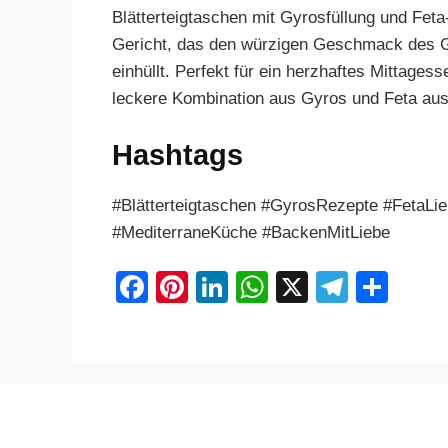
Blätterteigtaschen mit Gyrosfüllung und Feta
Gericht, das den würzigen Geschmack des Gy
einhüllt. Perfekt für ein herzhaftes Mittages
leckere Kombination aus Gyros und Feta au
Hashtags
#Blätterteigtaschen #GyrosRezepte #FetaLi
#MediterraneKüche #BackenMitLiebe
F
Pi
Li
W
X
T
S
a
nt
n
h
el
h
c
er
k
at
e
ar
e
e
e
s
gr
e
b
st
dI
A
a
o
n
p
m