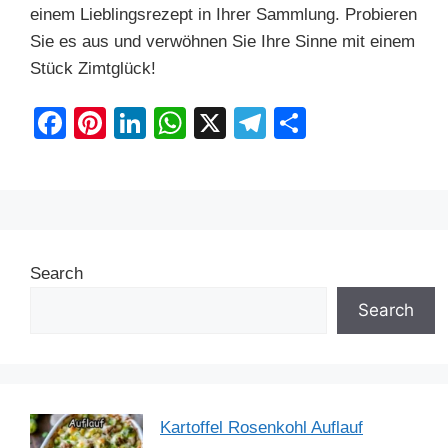
einem Lieblingsrezept in Ihrer Sammlung. Probieren
Sie es aus und verwöhnen Sie Ihre Sinne mit einem
Stück Zimtglück!
F
Pi
Li
W
X
T
S
a
nt
n
h
el
h
c
er
k
at
e
ar
e
e
e
s
gr
e
b
st
dI
A
a
Search
o
n
p
m
o
p
Search
k
Kartoffel Rosenkohl Auflauf