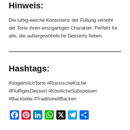
Hinweis:
Die luftig-weiche Konsistenz der Füllung verleiht
der Torte ihren einzigartigen Charakter. Perfekt für
alle, die außergewöhnliche Desserts lieben.
Hashtags:
#VogelmilchTorte #RussischeKüche
#FluffigesDessert #KöstlicheSüßspeisen
#Backliebe #TraditionellBacken
F
Pi
Li
W
X
T
S
a
nt
n
h
el
h