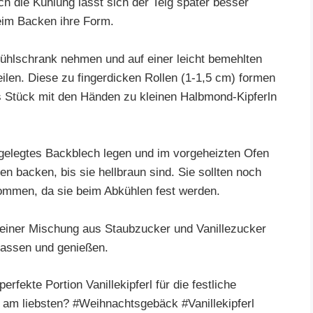
h die Kühlung lässt sich der Teig später besser
beim Backen ihre Form.
ühlschrank nehmen und auf einer leicht bemehlten
eilen. Diese zu fingerdicken Rollen (1-1,5 cm) formen
s Stück mit den Händen zu kleinen Halbmond-Kipferln
sgelegtes Backblech legen und im vorgeheizten Ofen
n backen, bis sie hellbraun sind. Sie sollten noch
ommen, da sie beim Abkühlen fest werden.
n einer Mischung aus Staubzucker und Vanillezucker
lassen und genießen.
erfekte Portion Vanillekipferl für die festliche
l am liebsten? #Weihnachtsgebäck #Vanillekipferl