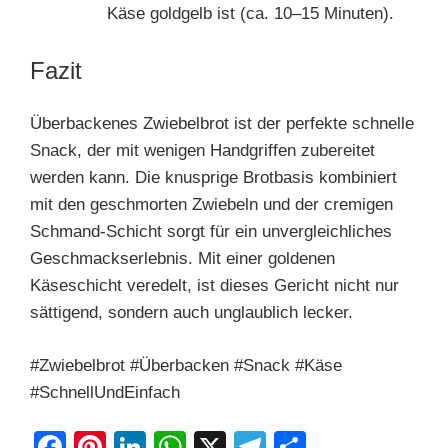
Käse goldgelb ist (ca. 10–15 Minuten).
Fazit
Überbackenes Zwiebelbrot ist der perfekte schnelle
Snack, der mit wenigen Handgriffen zubereitet
werden kann. Die knusprige Brotbasis kombiniert
mit den geschmorten Zwiebeln und der cremigen
Schmand-Schicht sorgt für ein unvergleichliches
Geschmackserlebnis. Mit einer goldenen
Käseschicht veredelt, ist dieses Gericht nicht nur
sättigend, sondern auch unglaublich lecker.
#Zwiebelbrot #Überbacken #Snack #Käse
#SchnellUndEinfach
F
Pi
Li
W
X
T
S