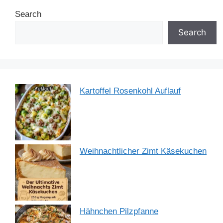
b
st
dI
A
a
Search
o
n
p
m
o
p
Search
k
Kartoffel Rosenkohl Auflauf
Weihnachtlicher Zimt Käsekuchen
Hähnchen Pilzpfanne