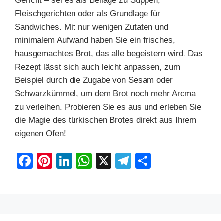
Gericht – sei es als Beilage zu Suppen,
Fleischgerichten oder als Grundlage für
Sandwiches. Mit nur wenigen Zutaten und
minimalem Aufwand haben Sie ein frisches,
hausgemachtes Brot, das alle begeistern wird. Das
Rezept lässt sich auch leicht anpassen, zum
Beispiel durch die Zugabe von Sesam oder
Schwarzkümmel, um dem Brot noch mehr Aroma
zu verleihen. Probieren Sie es aus und erleben Sie
die Magie des türkischen Brotes direkt aus Ihrem
eigenen Ofen!
F
Pi
Li
W
X
T
S
a
nt
n
h
el
h
c
er
k
at
e
ar
e
e
e
s
gr
e