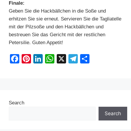
Finale:
Geben Sie die Hackbällchen in die Soße und
erhitzen Sie sie erneut. Servieren Sie die Tagliatelle
mit der Pilzsoße und den Hackbällchen und
bestreuen Sie das Gericht mit der restlichen
Petersilie. Guten Appetit!
F
Pi
Li
W
X
T
S
a
nt
n
h
el
h
c
er
k
at
e
ar
e
e
e
s
gr
e
b
st
dI
A
a
Search
o
n
p
m
o
p
Search
k