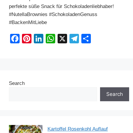
perfekte süße Snack für Schokoladenliebhaber!
#NutellaBrownies #SchokoladenGenuss
#BackenMitLiebe
F
Pi
Li
W
X
T
S
a
nt
n
h
el
h
c
er
k
at
e
ar
e
e
e
s
gr
e
b
st
dI
A
a
Search
o
n
p
m
o
p
Search
k
Kartoffel Rosenkohl Auflauf