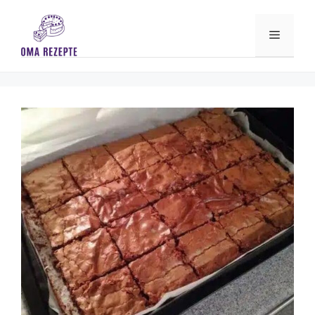
Skip
to
Menu
content