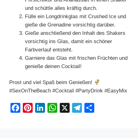
und schüttle alles kräftig durch.
Fülle ein Longdrinkglas mit Crushed Ice und
gieße die Grenadine vorsichtig darüber.
Gieße anschließend den Inhalt des Shakers
vorsichtig ins Glas, damit ein schöner
Farbverlauf entsteht.
Garniere das Glas mit frischen Früchten und
genieße deinen Cocktail!
Prost und viel Spaß beim Genießen!
#SexOnTheBeach #Cocktail #PartyDrink #EasyMix
F
Pi
Li
W
X
T
S
a
nt
n
h
el
h
c
er
k
at
e
ar
e
e
e
s
gr
e