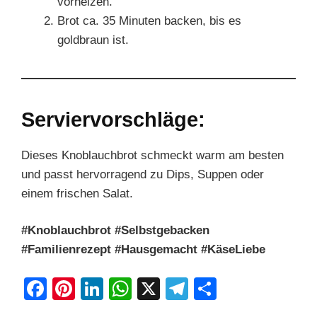
vorheizen.
Brot ca. 35 Minuten backen, bis es
goldbraun ist.
Serviervorschläge:
Dieses Knoblauchbrot schmeckt warm am besten
und passt hervorragend zu Dips, Suppen oder
einem frischen Salat.
#Knoblauchbrot #Selbstgebacken
#Familienrezept #Hausgemacht #KäseLiebe
F
Pi
Li
W
X
T
S
a
nt
n
h
el
h