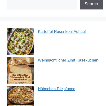
o
p
Search
k
Kartoffel Rosenkohl Auflauf
Weihnachtlicher Zimt Käsekuchen
Hähnchen Pilzpfanne