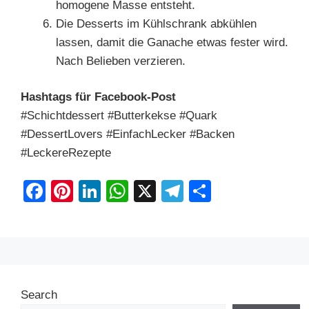
homogene Masse entsteht.
Die Desserts im Kühlschrank abkühlen
lassen, damit die Ganache etwas fester wird.
Nach Belieben verzieren.
Hashtags für Facebook-Post
#Schichtdessert #Butterkekse #Quark
#DessertLovers #EinfachLecker #Backen
#LeckereRezepte
F
Pi
Li
W
X
T
S
a
nt
n
h
el
h
c
er
k
at
e
ar
e
e
e
s
gr
e
b
st
dI
A
a
Search
o
n
p
m