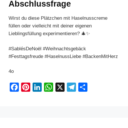
Abschlussfrage
Wirst du diese Plätzchen mit Haselnusscreme
füllen oder vielleicht mit deiner eigenen
Lieblingsfüllung experimentieren? 🎄✨
#SablésDeNoël #Weihnachtsgebäck
#Festtagsfreude #HaselnussLiebe #BackenMitHerz
4o
F
Pi
Li
W
X
T
S
a
nt
n
h
el
h
c
er
k
at
e
ar
e
e
e
s
gr
e
b
st
dI
A
a