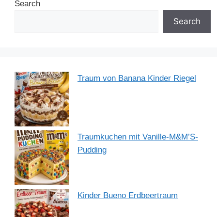
Search
o
n
p
m
o
p
Search
k
Traum von Banana Kinder Riegel
Traumkuchen mit Vanille-M&M’S-
Pudding
Kinder Bueno Erdbeertraum