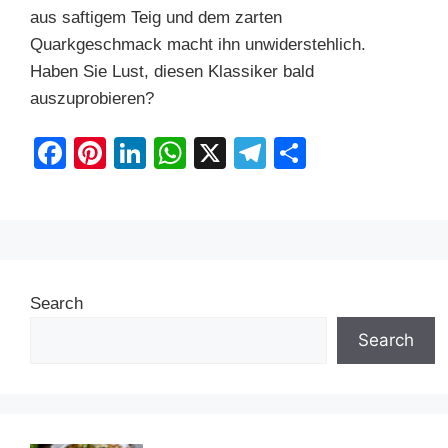
aus saftigem Teig und dem zarten
Quarkgeschmack macht ihn unwiderstehlich.
Haben Sie Lust, diesen Klassiker bald
auszuprobieren?
F
Pi
Li
W
X
T
S
a
nt
n
h
el
h
c
er
k
at
e
ar
e
e
e
s
gr
e
b
st
dI
A
a
Search
o
n
p
m
o
p
Search
k