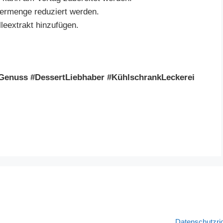
kermenge reduziert werden.
leextrakt hinzufügen.
enuss #DessertLiebhaber #KühlschrankLeckerei
Datenschutzric