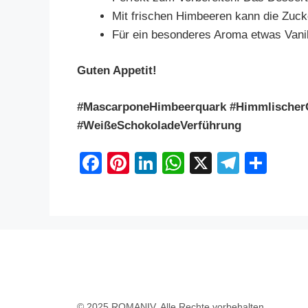
Mit frischen Himbeeren kann die Zuc
Für ein besonderes Aroma etwas Vanil
Guten Appetit!
#MascarponeHimbeerquark #HimmlischerG
#WeißeSchokoladeVerführung
F
Pi
Li
W
X
T
S
a
nt
n
h
el
h
c
er
k
at
e
ar
e
e
e
s
gr
e
b
st
dI
A
a
o
n
p
m
o
p