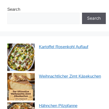
b
st
dI
A
a
Search
o
n
p
m
o
p
Search
k
Kartoffel Rosenkohl Auflauf
Weihnachtlicher Zimt Käsekuchen
Hähnchen Pilzpfanne