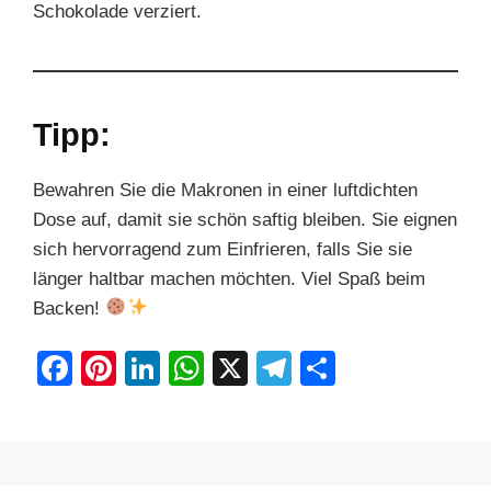
Schokolade verziert.
Tipp:
Bewahren Sie die Makronen in einer luftdichten
Dose auf, damit sie schön saftig bleiben. Sie eignen
sich hervorragend zum Einfrieren, falls Sie sie
länger haltbar machen möchten. Viel Spaß beim
Backen!
F
Pi
Li
W
X
T
S
a
nt
n
h
el
h
c
er
k
at
e
ar
e
e
e
s
gr
e