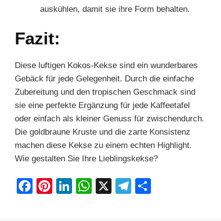
auskühlen, damit sie ihre Form behalten.
Fazit:
Diese luftigen Kokos-Kekse sind ein wunderbares
Gebäck für jede Gelegenheit. Durch die einfache
Zubereitung und den tropischen Geschmack sind
sie eine perfekte Ergänzung für jede Kaffeetafel
oder einfach als kleiner Genuss für zwischendurch.
Die goldbraune Kruste und die zarte Konsistenz
machen diese Kekse zu einem echten Highlight.
Wie gestalten Sie Ihre Lieblingskekse?
F
Pi
Li
W
X
T
S
a
nt
n
h
el
h
c
er
k
at
e
ar