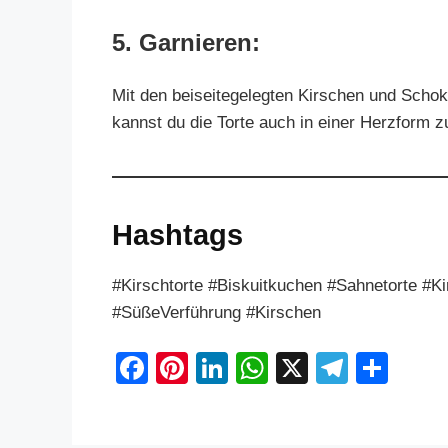
5. Garnieren:
Mit den beiseitegelegten Kirschen und Schok
kannst du die Torte auch in einer Herzform z
Hashtags
#Kirschtorte #Biskuitkuchen #Sahnetorte #K
#SüßeVerführung #Kirschen
F
Pi
Li
W
X
T
S
a
nt
n
h
el
h
c
er
k
at
e
ar