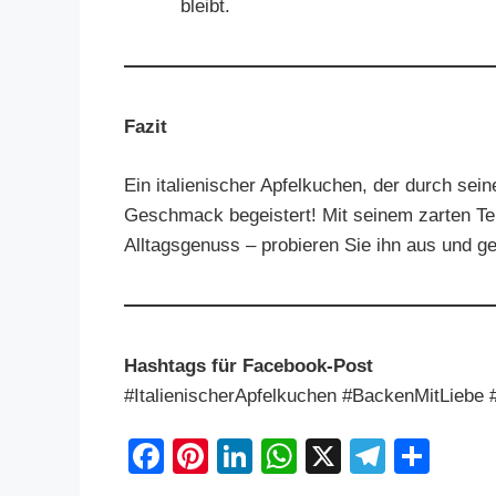
bleibt.
Fazit
Ein italienischer Apfelkuchen, der durch sei
Geschmack begeistert! Mit seinem zarten Teig
Alltagsgenuss – probieren Sie ihn aus und ge
Hashtags für Facebook-Post
#ItalienischerApfelkuchen #BackenMitLieb
F
Pi
Li
W
X
T
S
a
nt
n
h
el
h