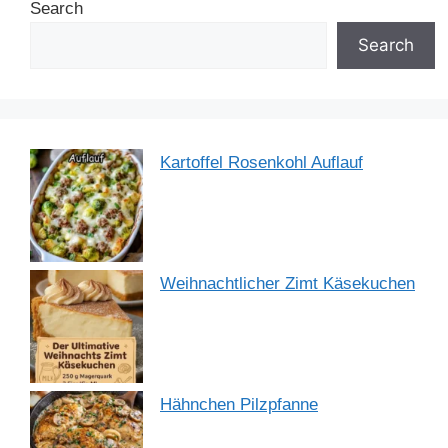
Search
o
n
p
m
o
p
Search
k
Kartoffel Rosenkohl Auflauf
Weihnachtlicher Zimt Käsekuchen
Hähnchen Pilzpfanne