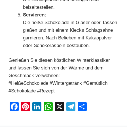
beiseitestellen.
Servieren:
Die heiße Schokolade in Gläser oder Tassen
gießen und mit einem Klecks Schlagsahne
garnieren. Nach Belieben mit Kakaopulver
oder Schokoraspeln bestäuben.
Genießen Sie diesen köstlichen Winterklassiker
und lassen Sie sich von der Wärme und dem
Geschmack verwöhnen!
#HeißeSchokolade #Wintergetränk #Gemütlich
#Schokolade #Rezept
F
Pi
Li
W
X
T
S
a
nt
n
h
el
h
c
er
k
at
e
ar