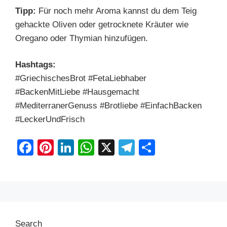
Tipp:
Für noch mehr Aroma kannst du dem Teig
gehackte Oliven oder getrocknete Kräuter wie
Oregano oder Thymian hinzufügen.
Hashtags:
#GriechischesBrot #FetaLiebhaber
#BackenMitLiebe #Hausgemacht
#MediterranerGenuss #Brotliebe #EinfachBacken
#LeckerUndFrisch
F
Pi
Li
W
X
T
S
a
nt
n
h
el
h
c
er
k
at
e
ar
e
e
e
s
gr
e
b
st
dI
A
a
Search