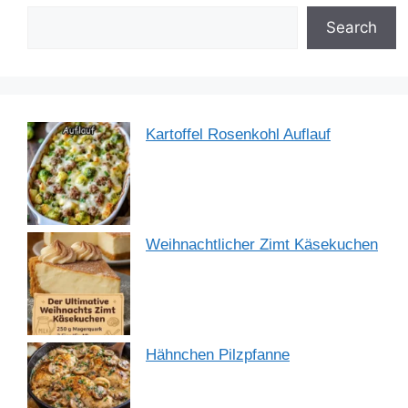
o
n
p
m
o
p
Search
k
Kartoffel Rosenkohl Auflauf
Weihnachtlicher Zimt Käsekuchen
Hähnchen Pilzpfanne