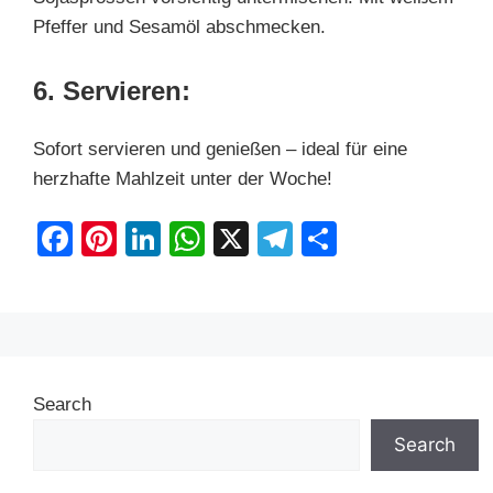
Pfeffer und Sesamöl abschmecken.
6. Servieren:
Sofort servieren und genießen – ideal für eine
herzhafte Mahlzeit unter der Woche!
F
Pi
Li
W
X
T
S
a
nt
n
h
el
h
c
er
k
at
e
ar
e
e
e
s
gr
e
b
st
dI
A
a
Search
o
n
p
m
o
p
Search
k