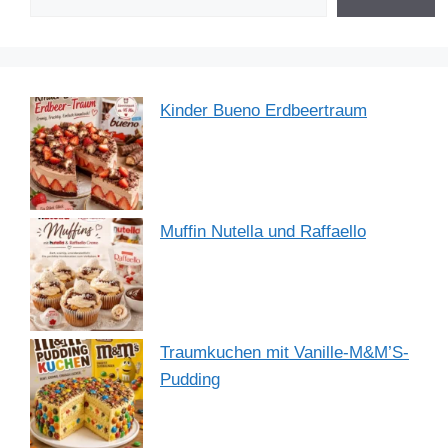
k
Kinder Bueno Erdbeertraum
Muffin Nutella und Raffaello
Traumkuchen mit Vanille-M&M’S-
Pudding