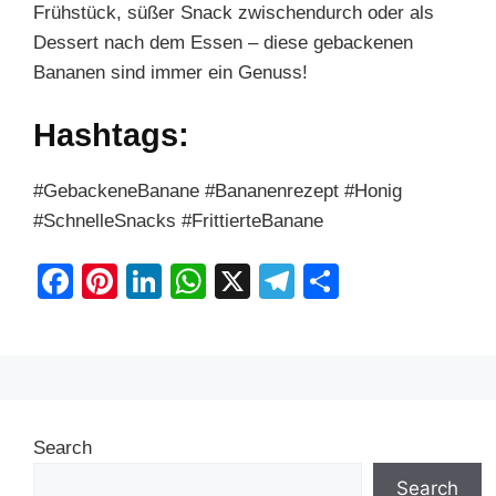
Frühstück, süßer Snack zwischendurch oder als
Dessert nach dem Essen – diese gebackenen
Bananen sind immer ein Genuss!
Hashtags:
#GebackeneBanane #Bananenrezept #Honig
#SchnelleSnacks #FrittierteBanane
F
Pi
Li
W
X
T
S
a
nt
n
h
el
h
c
er
k
at
e
ar
e
e
e
s
gr
e
b
st
dI
A
a
Search
o
n
p
m
o
p
Search