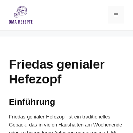
Skip
to
Menu
content
Friedas genialer
Hefezopf
Einführung
Friedas genialer Hefezopf ist ein traditionelles
Gebäck, das in vielen Haushalten am Wochenende
oder zu besonderen Anlässen gebacken wird. Mit