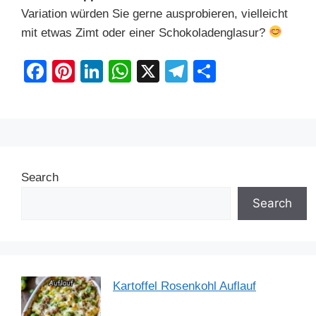
Variation würden Sie gerne ausprobieren, vielleicht
mit etwas Zimt oder einer Schokoladenglasur?
F
Pi
Li
W
X
T
S
a
nt
n
h
el
h
c
er
k
at
e
ar
e
e
e
s
gr
e
b
st
dI
A
a
Search
o
n
p
m
o
p
Search
k
Kartoffel Rosenkohl Auflauf