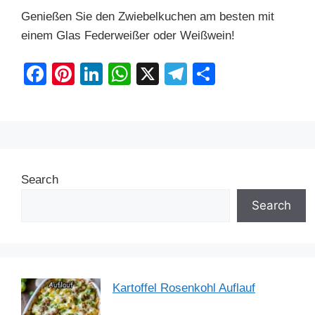
Genießen Sie den Zwiebelkuchen am besten mit
einem Glas Federweißer oder Weißwein!
F
Pi
Li
W
X
T
S
a
nt
n
h
el
h
c
er
k
at
e
ar
e
e
e
s
gr
e
b
st
dI
A
a
Search
o
n
p
m
o
p
Search
k
Kartoffel Rosenkohl Auflauf