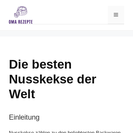
Skip
to
Menu
content
Die besten
Nusskekse der
Welt
Einleitung
Nusskekse zählen zu den beliebtesten Backwaren