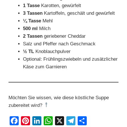
1 Tasse
Karotten, gewürfelt
3 Tassen
Kartoffeln, geschält und gewürfelt
¼ Tasse
Mehl
500 ml
Milch
2 Tassen
geriebener Cheddar
Salz und Pfeffer nach Geschmack
½ TL
Knoblauchpulver
Optional: Frühlingszwiebeln und zusätzlicher
Käse zum Garnieren
Möchten Sie wissen, wie diese köstliche Suppe
zubereitet wird?
F
Pi
Li
W
X
T
S