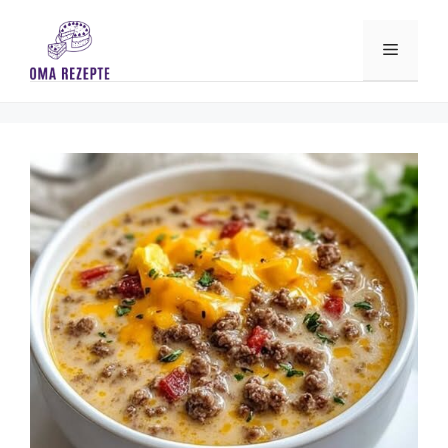
Skip
to
Menu
content