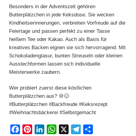
Besonders in der Adventszeit gehören
Butterplätzchen in jede Keksdose. Sie wecken
Kindheitserinnerungen, verbreiten Vorfreude auf die
Feiertage und passen perfekt zu einer Tasse
heißem Tee oder Kakao. Auch als Basis für
kreatives Backen eignen sie sich hervorragend: Mit
Schokoladenglasur, bunten Streuseln oder kleinen
Ausstechformen lassen sich individuelle
Meisterwerke zaubern.
Wer probiert zuerst diese köstlichen
Butterplätzchen aus? 🍪😊
#Butterplätzchen #Backfreude #Keksrezept
#Weihnachtsbäckerei #Selbstgemacht
F
Pi
Li
W
X
T
S