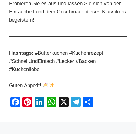
Probieren Sie es aus und lassen Sie sich von der
Einfachheit und dem Geschmack dieses Klassikers
begeistern!
Hashtags:
#Butterkuchen #Kuchenrezept
#SchnellUndEinfach #Lecker #Backen
#Kuchenliebe
Guten Appetit!
F
Pi
Li
W
X
T
S
a
nt
n
h
el
h
c
er
k
at
e
ar
e
e
e
s
gr
e