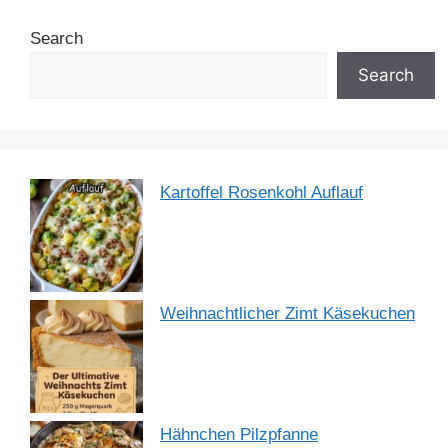
b
st
dI
A
a
Search
o
n
p
m
o
p
Search
k
Kartoffel Rosenkohl Auflauf
Weihnachtlicher Zimt Käsekuchen
Hähnchen Pilzpfanne