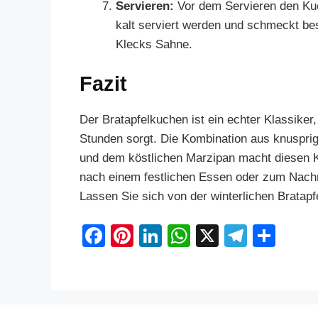
Servieren:
Vor dem Servieren den Ku
kalt serviert werden und schmeckt bes
Klecks Sahne.
Fazit
Der Bratapfelkuchen ist ein echter Klassiker,
Stunden sorgt. Die Kombination aus knuspri
und dem köstlichen Marzipan macht diesen K
nach einem festlichen Essen oder zum Nachm
Lassen Sie sich von der winterlichen Bratapf
F
Pi
Li
W
X
T
S
a
nt
n
h
el
h
c
er
k
at
e
ar
e
e
e
s
gr
e