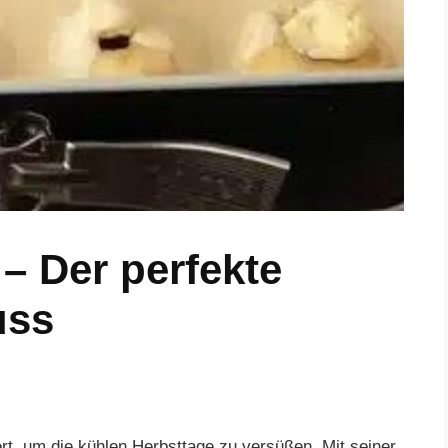
– Der perfekte
uss
rt, um die kühlen Herbsttage zu versüßen. Mit seiner