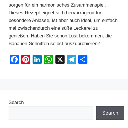
sorgen für ein harmonisches Zusammenspiel.
Dieses Rezept eignet sich hervorragend für
besondere Anlässe, ist aber auch ideal, um einfach
mal zwischendurch eine süße Leckerei zu
genießen. Haben Sie schon Lust bekommen, die
Bananen-Schnitten selbst auszuprobieren?
F
Pi
Li
W
X
T
S
a
nt
n
h
el
h
c
er
k
at
e
ar
e
e
e
s
gr
e
b
st
dI
A
a
Search
o
n
p
m
o
p
Search
k