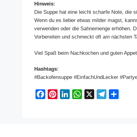
Hinweis:
Die Suppe hat eine leicht scharfe Note, die s
Wenn du es lieber etwas milder magst, kann
verwenden oder die Sahnemenge erhöhen. D
Vorbereiten und schmeckt oft am nächsten Ta
Viel Spaß beim Nachkochen und guten Appet
Hashtags:
#Backofensuppe #EinfachUndLecker #Partye
F
Pi
Li
W
X
T
S
a
nt
n
h
el
h
c
er
k
at
e
ar
e
e
e
s
gr
e
b
st
dI
A
a