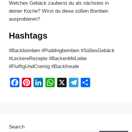
Welches Gebäck zauberst du als nächstes in
deiner Küche? Wirst du diese süßen Bomben
ausprobieren?
Hashtags
#Backbomben #Puddingbomben #SüßesGebäck
#LeckereRezepte #BackenMitLiebe
#FluffigUndCremig #Backfreude
F
Pi
Li
W
X
T
S
a
nt
n
h
el
h
c
er
k
at
e
ar
e
e
e
s
gr
e
b
st
dI
A
a
Search
o
n
p
m