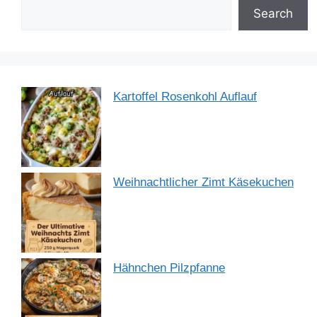
o
p
Search
k
Kartoffel Rosenkohl Auflauf
Weihnachtlicher Zimt Käsekuchen
Hähnchen Pilzpfanne