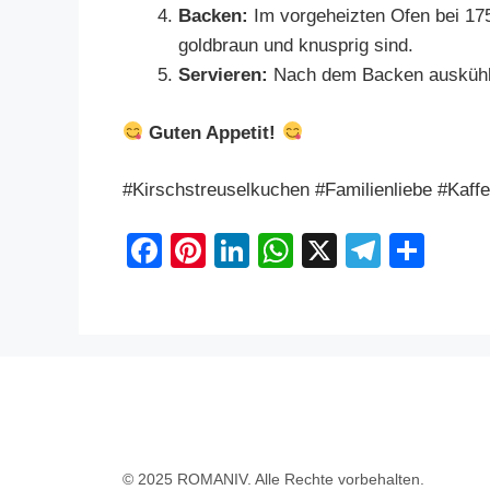
Backen:
Im vorgeheizten Ofen bei 175
goldbraun und knusprig sind.
Servieren:
Nach dem Backen auskühlen
Guten Appetit!
#Kirschstreuselkuchen #Familienliebe #Kaf
F
Pi
Li
W
X
T
S
a
nt
n
h
el
h
c
er
k
at
e
ar
e
e
e
s
gr
e
b
st
dI
A
a
o
n
p
m
o
p